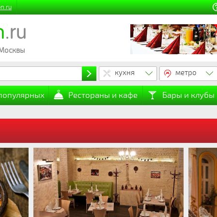
n.ru
n
.ru
 Москвы
кухня
метро
 популярных
Рестораны и кафе
Бары и клубы