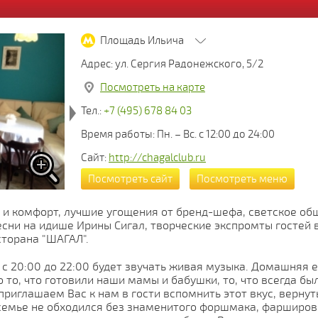
Площадь Ильича
Адрес: ул. Сергия Радонежского, 5/2
Посмотреть на карте
Тел.:
+7 (495) 678 84 03
Время работы: Пн. – Вс. с 12:00 до 24:00
Сайт:
http://chagalclub.ru
Посмотреть сайт
Посмотреть меню
 и комфорт, лучшие угощения от бренд-шефа, светское об
песни на идише Ирины Сигал, творческие экспромты госте
сторана "ШАГАЛ".
с 20:00 до 22:00 будет звучать живая музыка. Домашняя 
 то, что готовили наши мамы и бабушки, то, что всегда бы
риглашаем Вас к нам в гости вспомнить этот вкус, вернут
 семье не обходился без знаменитого форшмака, фарширов