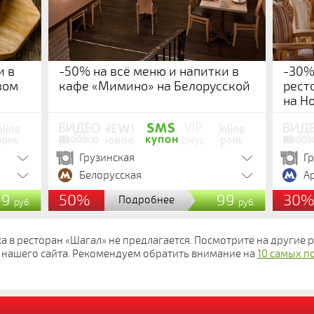
и в
-50% на всё меню и напитки в
-30%
вом
кафе «Мимино» на Белорусской
рест
на Н
Грузинская
Г
Белорусская
А
99
50%
99
30
Подробнее
руб.
руб.
ка в ресторан «Шагал» не предлагается. Посмотрите на другие
нашего сайта. Рекомендуем обратить внимание на
10 самых п