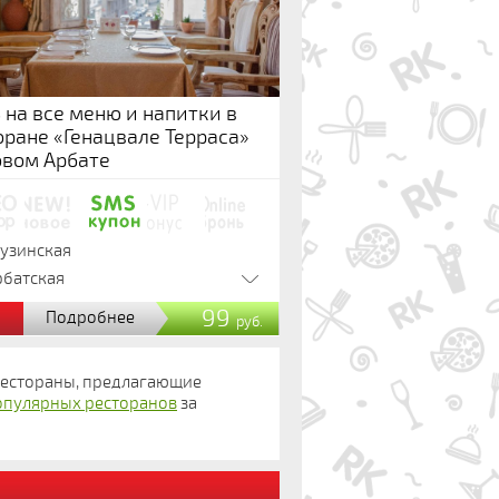
 на все меню и напитки в
оране «Генацвале Терраса»
овом Арбате
рузинская
рбатская
%
99
Подробнее
руб.
 рестораны, предлагающие
опулярных ресторанов
за