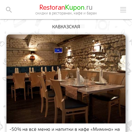
Restoran
Kupon
.ru
скидки в ресторанах, кафе и барах
КАВКАЗСКАЯ
-50% на всё меню и напитки в кафе «Мимино» на