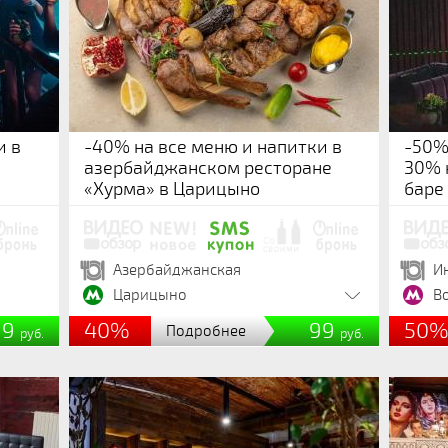
и в
-40% на все меню и напитки в
-50%
азербайджанском ресторане
30% 
«Хурма» в Царицыно
баре
Азербайджанская
И
Царицыно
В
99
40%
99
50
Подробнее
руб.
руб.