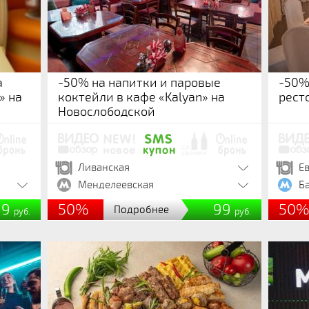
а
-50% на напитки и паровые
-50%
» на
коктейли в кафе «Kalyan» на
рест
Новослободской
Ливанская
Е
Менделеевская
Б
99
50%
99
50
Подробнее
руб.
руб.