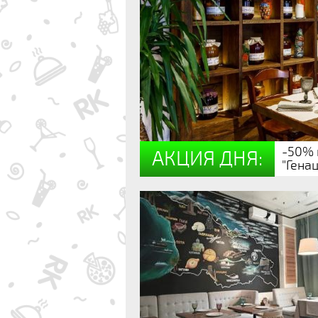
-50% 
АКЦИЯ ДНЯ:
"Гена
Уже купили: 205
23дн.
20:05:24
Грузинская
Кропоткинская