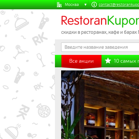
Москва
contact@restorankupo
Restoran
Kupo
скидки в ресторанах, кафе и барах
Все акции
10 самых