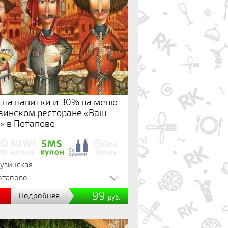
 на напитки и 30% на меню
узинском ресторане «Ваш
с» в Потапово
рузинская
отапово
%
99
Подробнее
руб.