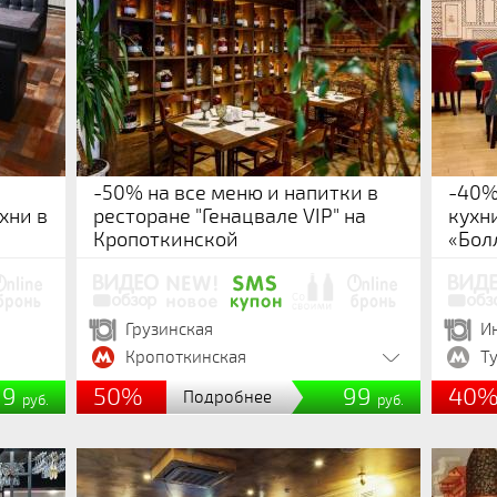
-50% на все меню и напитки в
-40%
хни в
ресторане "Генацвале VIP" на
кухн
Кропоткинской
«Бол
Грузинская
И
Кропоткинская
Т
99
50%
99
40
Подробнее
руб.
руб.