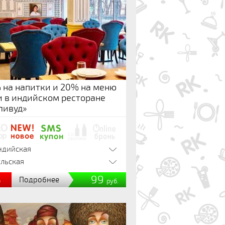
 на напитки и 20% на меню
и в индийском ресторане
ливуд»
ндийская
ульская
%
99
Подробнее
руб.