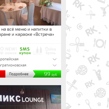
 на всё меню и напитки в
оране и караоке «Встреча»
вропейская
агратионовская
%
99
Подробнее
руб.