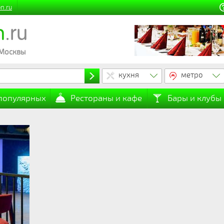
n.ru
n
.ru
 Москвы
кухня
метро
 популярных
Рестораны и кафе
Бары и клубы