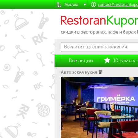
Москва
contact@restorankupo
Restoran
Kupo
скидки в ресторанах, кафе и барах
Все акции
10 самых
Авторская кухня