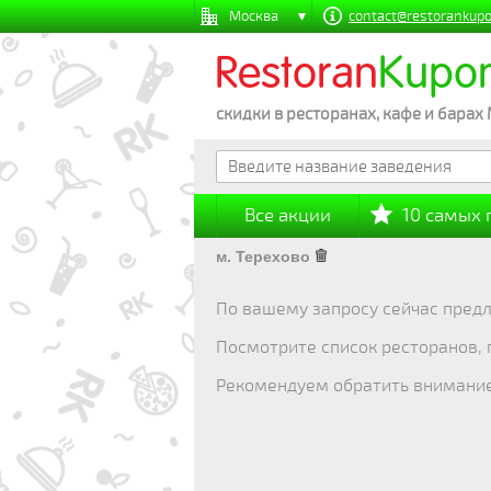
Москва
contact@restorankupo
Restoran
Kupo
скидки в ресторанах, кафе и барах
Все акции
10 самых
м. Терехово
По вашему запросу сейчас предл
Посмотрите список ресторанов,
Рекомендуем обратить внимани