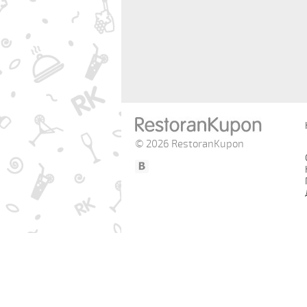
© 2026 RestoranKupon