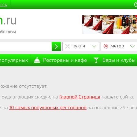
n.ru
n
.ru
 Москвы
кухня
метро
 популярных
Рестораны и кафе
Бары и клубы
ожение отсутствует.
 предлагающих скидки, на
Главной Странице
нашего сайта.
е на
10 самых популярных ресторанов
за последние 24 часа