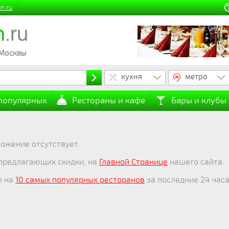
n.ru
n
.ru
 Москвы
кухня
метро
 популярных
Рестораны и кафе
Бары и клубы
ожение отсутствует.
 предлагающих скидки, на
Главной Странице
нашего сайта.
е на
10 самых популярных ресторанов
за последние 24 часа