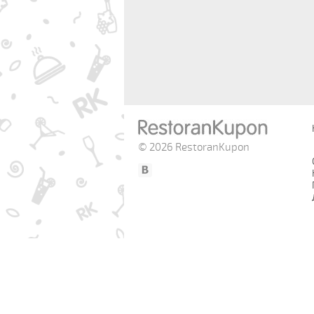
© 2026 RestoranKupon