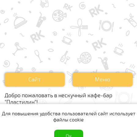
Сайт
Меню
Добро пожаловать в нескучный кафе-бар
"Пластилин"!
Для повышения удобства пользователей сайт использует
Комментарии
файлы cookie
Для данного предложения пока нет ни одного
комментария.
полная версия сайта
Ок