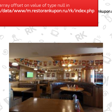
array offset on value of type null in
type null in
/data/www/m.restorankupon.ru/rk/index.php
/var/www/restorankupon/data/www/m.restorankupon.r
on line
184
Купили: человек