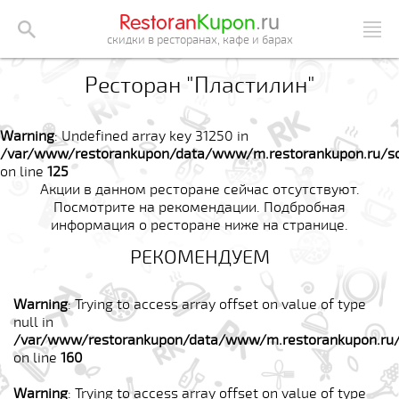
Restoran
Kupon
.ru
скидки в ресторанах, кафе и барах
Ресторан "Пластилин"
Warning
: Undefined array key 31250 in
/var/www/restorankupon/data/www/m.restorankupon.ru/so
on line
125
Акции в данном ресторане сейчас отсутствуют.
Посмотрите на рекомендации. Подбробная
информация о ресторане ниже на странице.
РЕКОМЕНДУЕМ
Warning
: Trying to access array offset on value of type
null in
/var/www/restorankupon/data/www/m.restorankupon.ru/
on line
160
Warning
: Trying to access array offset on value of type