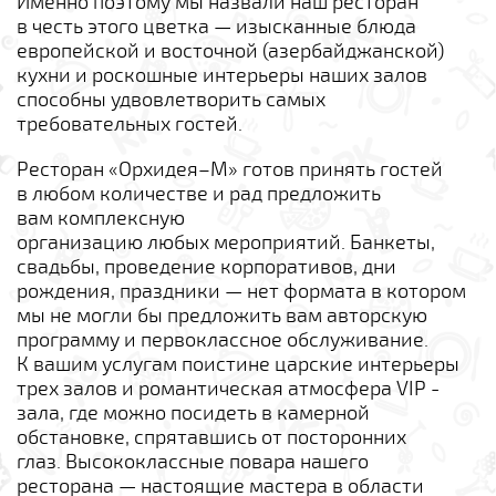
Именно поэтому мы назвали наш ресторан
в честь этого цветка — изысканные блюда
европейской и восточной (азербайджанской)
кухни и роскошные интерьеры наших залов
способны удвовлетворить самых
требовательных гостей.
Ресторан
«Орхидея–М»
готов принять гостей
в любом количестве и рад предложить
вам комплексную
организацию любых мероприятий. Банкеты,
свадьбы, проведение корпоративов,
дни
рождения, праздники — нет формата в котором
мы не могли бы предложить вам авторскую
программу и первоклассное обслуживание.
К вашим услугам поистине царские интерьеры
трех залов и романтическая атмосфера VIP -
зала, где можно посидеть в камерной
обстановке, спрятавшись от посторонних
глаз. Высококлассные повара нашего
ресторана — настоящие мастера в области