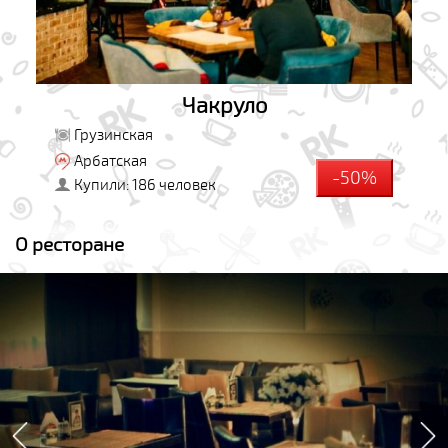
Чакруло
Грузинская
Арбатская
-50%
Купили: 186 человек
О ресторане