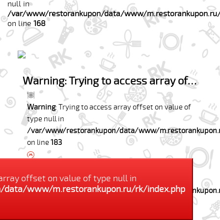
null in
/var/www/restorankupon/data/www/m.restorankupon.ru/
on line
168
Warning
: Trying to access array offset on value of type null in
Warning
: Trying to access array offset on value of
type null in
/var/www/restorankupon/data/www/m.restorankupon.r
on line
183
Warning
: Trying to access array offset on value of
array offset on value of type null in
type null in
/data/www/m.restorankupon.ru/rk/index.php
/var/www/restorankupon/data/www/m.restorankupon.r
on line
184
Купили: человек