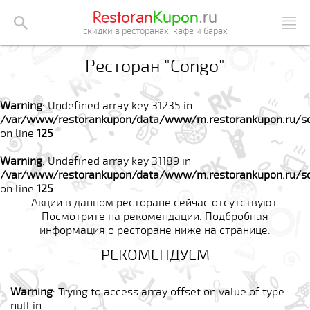
Restoran
Kupon
.ru
скидки в ресторанах, кафе и барах
Ресторан "Congo"
Warning
: Undefined array key 31235 in
/var/www/restorankupon/data/www/m.restorankupon.ru/so
on line
125
Warning
: Undefined array key 31189 in
/var/www/restorankupon/data/www/m.restorankupon.ru/so
on line
125
Акции в данном ресторане сейчас отсутствуют.
Посмотрите на рекомендации. Подбробная
информация о ресторане ниже на странице.
РЕКОМЕНДУЕМ
Warning
: Trying to access array offset on value of type
null in