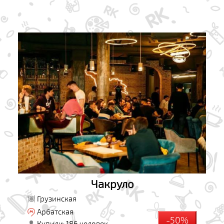
Чакруло
Грузинская
Арбатская
-50%