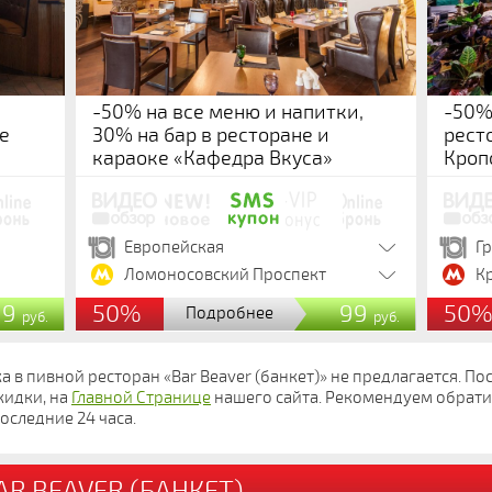
-50% на все меню и напитки,
-50%
е
30% на бар в ресторане и
ресто
караоке «Кафедра Вкуса»
Кроп
Европейская
Г
Ломоносовский Проспект
К
99
50%
99
50
Подробнее
руб.
руб.
а в пивной ресторан «Bar Beaver (банкет)» не предлагается. П
кидки, на
Главной Странице
нашего сайта. Рекомендуем обрати
оследние 24 часа.
R BEAVER (БАНКЕТ)