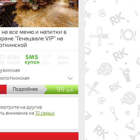
 на все меню и напитки в
ране "Генацвале VIP" на
откинской
рузинская
ропоткинская
%
99
Подробнее
руб.
осмотрите на другие
ть внимание на
10 самых