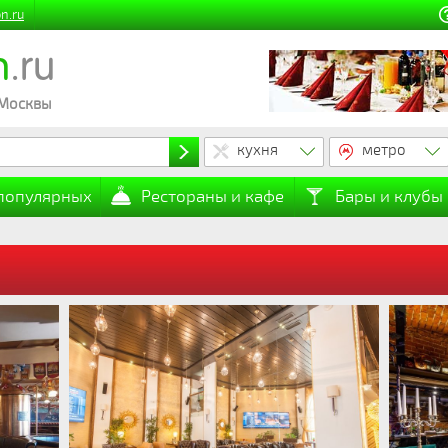
n.ru
n
.ru
 Москвы
кухня
метро
 популярных
Рестораны и кафе
Бары и клубы