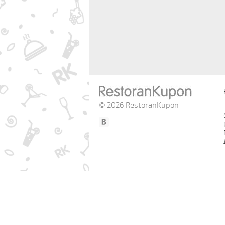
© 2026 RestoranKupon