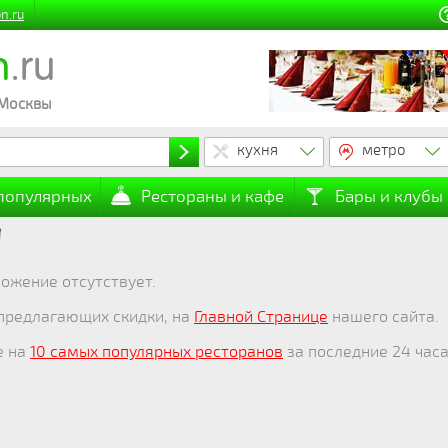
n.ru
n
.ru
 Москвы
кухня
метро
 популярных
Рестораны и кафе
Бары и клубы
ожение отсутствует.
 предлагающих скидки, на
Главной Странице
нашего сайта.
е на
10 самых популярных ресторанов
за последние 24 часа