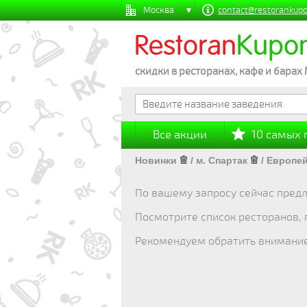
Москва
contact@restorankupo
Restoran
Kupo
скидки в ресторанах, кафе и барах
Все акции
10 самых
Новинки
/
м. Спартак
/
Европей
По вашему запросу сейчас предл
Посмотрите список ресторанов,
Рекомендуем обратить внимани