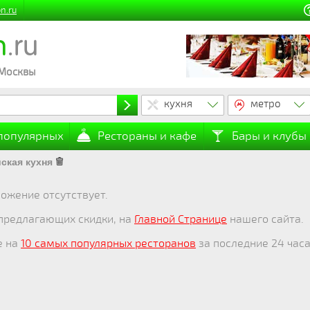
n.ru
n
.ru
 Москвы
кухня
метро
 популярных
Рестораны и кафе
Бары и клубы
ская кухня
ожение отсутствует.
 предлагающих скидки, на
Главной Странице
нашего сайта.
е на
10 самых популярных ресторанов
за последние 24 часа