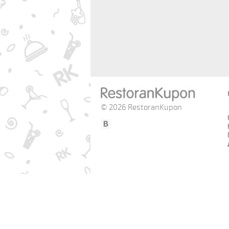
© 2026 RestoranKupon