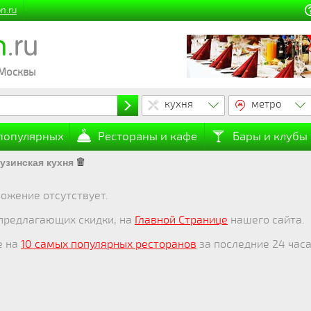
n.ru
n
.ru
 Москвы
кухня
метро
 популярных
Рестораны и кафе
Бары и клубы
узинская кухня
ожение отсутствует.
 предлагающих скидки, на
Главной Странице
нашего сайта.
е на
10 самых популярных ресторанов
за последние 24 часа