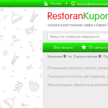
Москва
contact@restorankupo
Restoran
Kupo
скидки в ресторанах, кафе и барах
Все акции
10 самых
Новинки
/
м. Серпуховская
/
Гр
По вашему запросу сейчас предл
Посмотрите список ресторанов,
Рекомендуем обратить внимани