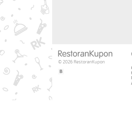
© 2026 RestoranKupon