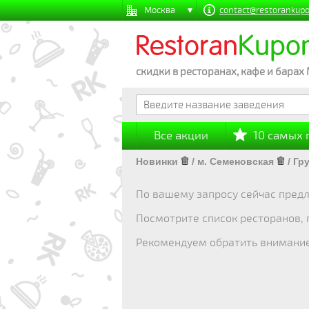
Москва
contact@restorankupo
Restoran
Kupo
скидки в ресторанах, кафе и барах
Все акции
10 самых
Новинки
/
м. Семеновская
/
Гр
По вашему запросу сейчас предл
Посмотрите список ресторанов,
Рекомендуем обратить внимани