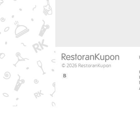
© 2026 RestoranKupon