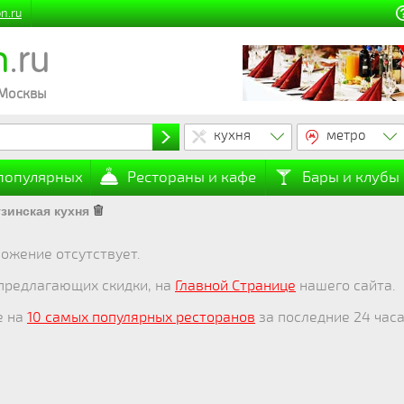
n.ru
n
.ru
 Москвы
кухня
метро
 популярных
Рестораны и кафе
Бары и клубы
узинская кухня
ожение отсутствует.
 предлагающих скидки, на
Главной Странице
нашего сайта.
е на
10 самых популярных ресторанов
за последние 24 часа