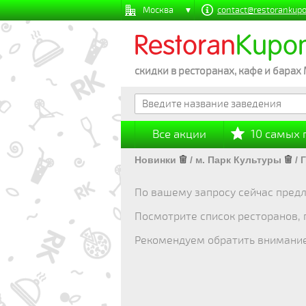
Москва
contact@restorankupo
Restoran
Kupo
скидки в ресторанах, кафе и барах
Все акции
10 самых
Новинки
/
м. Парк Культуры
/
Г
По вашему запросу сейчас предл
Посмотрите список ресторанов,
Рекомендуем обратить внимани