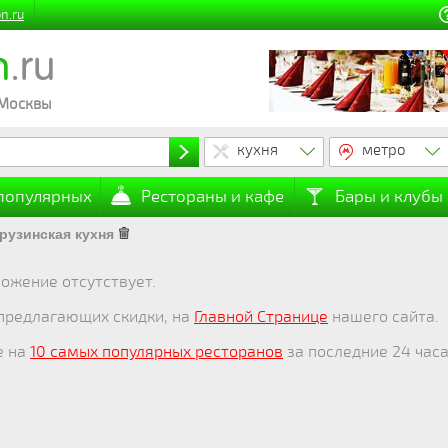
n.ru
n
.ru
 Москвы
кухня
метро
 популярных
Рестораны и кафе
Бары и клубы
рузинская кухня
ожение отсутствует.
 предлагающих скидки, на
Главной Странице
нашего сайта.
е на
10 самых популярных ресторанов
за последние 24 часа