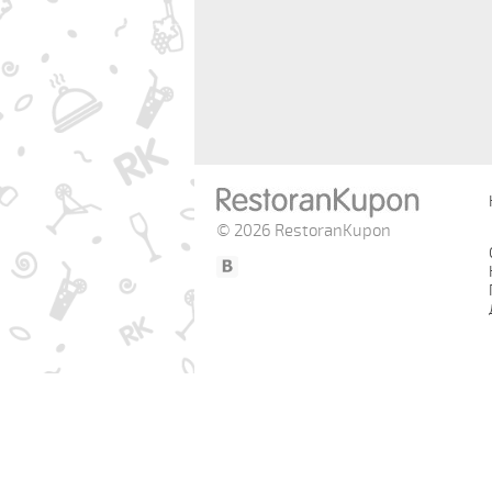
© 2026 RestoranKupon