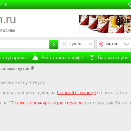
n.ru
n
.ru
 Москвы
кухня
метро
 популярных
Рестораны и кафе
Бары и клубы
узинская кухня
ожение отсутствует.
 предлагающих скидки, на
Главной Странице
нашего сайта.
е на
10 самых популярных ресторанов
за последние 24 часа