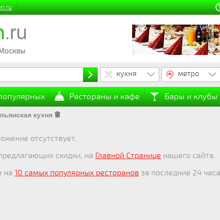
n.ru
n
.ru
 Москвы
кухня
метро
 популярных
Рестораны и кафе
Бары и клубы
льянская кухня
ожение отсутствует.
 предлагающих скидки, на
Главной Странице
нашего сайта.
е на
10 самых популярных ресторанов
за последние 24 часа