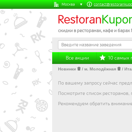
Москва
contact@restorankupo
Restoran
Kupo
скидки в ресторанах, кафе и барах
Все акции
10 самых
Новинки
/
м. Молодёжная
/
Ита
По вашему запросу сейчас предл
Посмотрите список ресторанов,
Рекомендуем обратить внимани