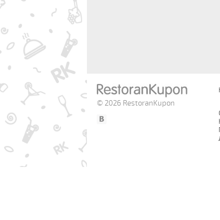
© 2026 RestoranKupon