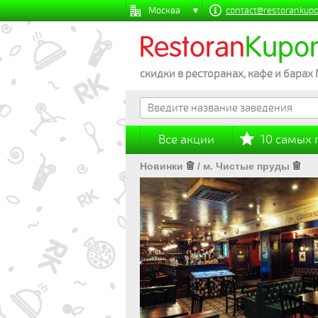
Москва
contact@restorankupo
Restoran
Kupo
скидки в ресторанах, кафе и барах
Все акции
10 самых
Новинки
/
м. Чистые пруды