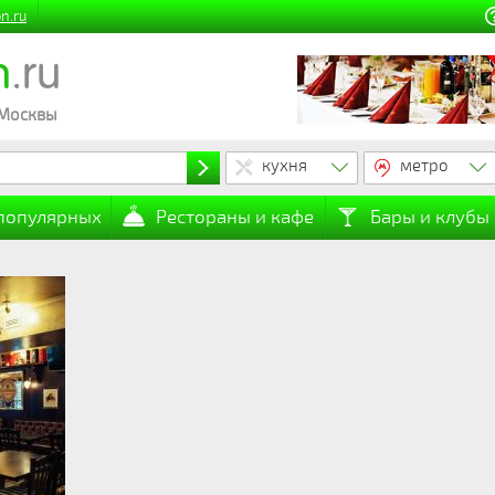
n.ru
n
.ru
 Москвы
кухня
метро
 популярных
Рестораны и кафе
Бары и клубы