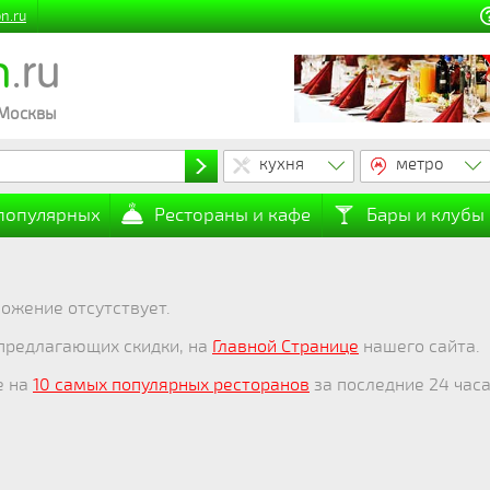
n.ru
n
.ru
 Москвы
кухня
метро
 популярных
Рестораны и кафе
Бары и клубы
ожение отсутствует.
 предлагающих скидки, на
Главной Странице
нашего сайта.
е на
10 самых популярных ресторанов
за последние 24 часа