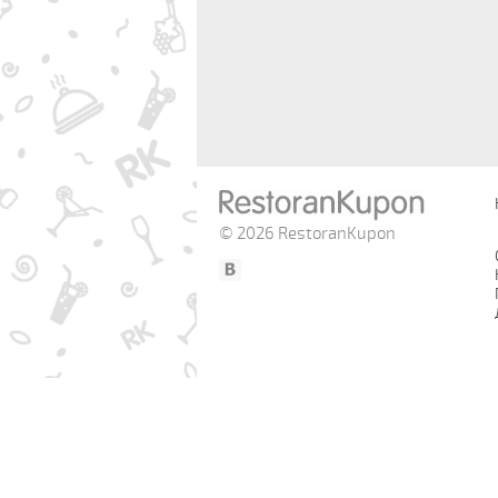
© 2026 RestoranKupon