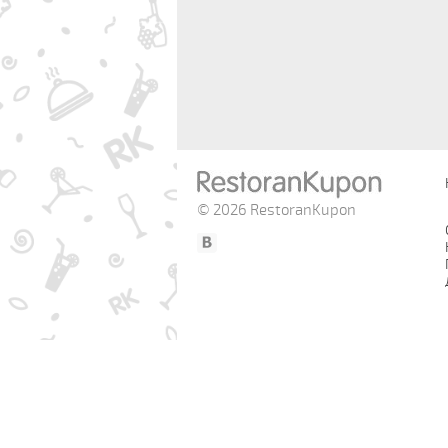
© 2026 RestoranKupon