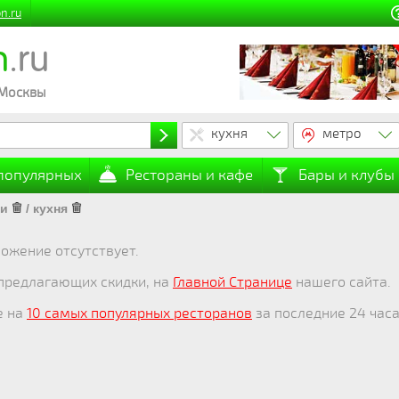
n.ru
n
.ru
 Москвы
кухня
метро
 популярных
Рестораны и кафе
Бары и клубы
ии
/
кухня
ожение отсутствует.
 предлагающих скидки, на
Главной Странице
нашего сайта.
е на
10 самых популярных ресторанов
за последние 24 часа