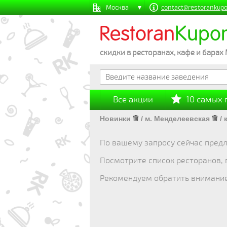
Москва
contact@restorankupo
Restoran
Kupo
скидки в ресторанах, кафе и барах
Все акции
10 самых
Новинки
/
м. Менделеевская
/
По вашему запросу сейчас предл
Посмотрите список ресторанов,
Рекомендуем обратить внимани