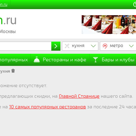
n.ru
n
.ru
 Москвы
кухня
метро
 популярных
Рестораны и кафе
Бары и клубы
кухня
ожение отсутствует.
 предлагающих скидки, на
Главной Странице
нашего сайта.
е на
10 самых популярных ресторанов
за последние 24 часа