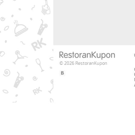
© 2026 RestoranKupon