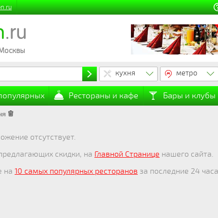
n.ru
n
.ru
 Москвы
кухня
метро
 популярных
Рестораны и кафе
Бары и клубы
ня
ожение отсутствует.
 предлагающих скидки, на
Главной Странице
нашего сайта.
е на
10 самых популярных ресторанов
за последние 24 часа