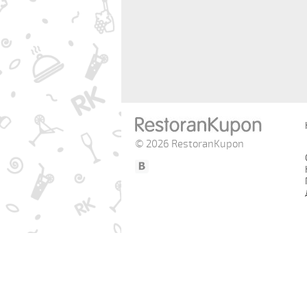
© 2026 RestoranKupon