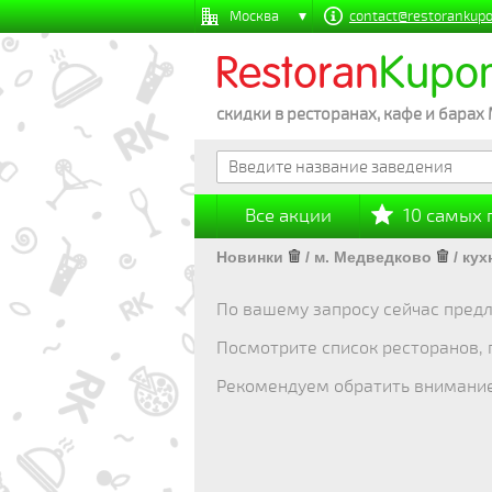
Москва
contact@restorankupo
Restoran
Kupo
скидки в ресторанах, кафе и барах
Все акции
10 самых
Новинки
/
м. Медведково
/
кух
По вашему запросу сейчас предл
Посмотрите список ресторанов,
Рекомендуем обратить внимани