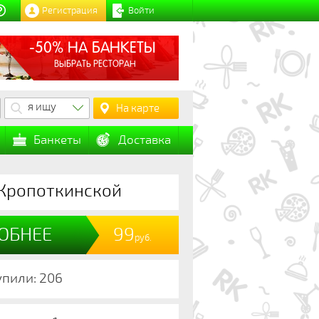
Регистрация
Войти
-50% НА БАНКЕТЫ
ВЫБРАТЬ РЕСТОРАН
я ищу
На карте
Банкеты
Доставка
а Кропоткинской
ОБНЕЕ
99
руб.
упили: 206