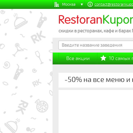
Москва
contact@restorankupo
Restoran
Kupo
скидки в ресторанах, кафе и барах
Все акции
10 самых
-50% на все меню и 