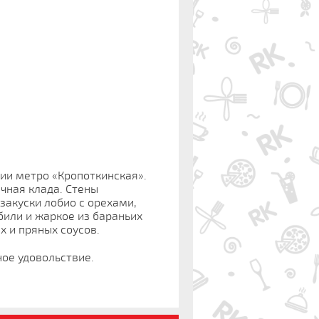
ии метро «Кропоткинская».
чная клада. Стены
акуски лобио с орехами,
били и жаркое из бараньих
х и пряных соусов.
ное удовольствие.