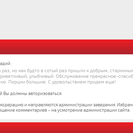
адий :
ый раз, но как будто в сотый раз пришли к добрым, старинн
приветливый, улыбчивый. Обслуживание прекрасное-спасиб
но. Порции большие. С удовольствием придем еще!
й Вы должны авторизоваться.
модерацию и направляются администрации заведения. Избра
ещение комментариев – на усмотрение администрации сайта.