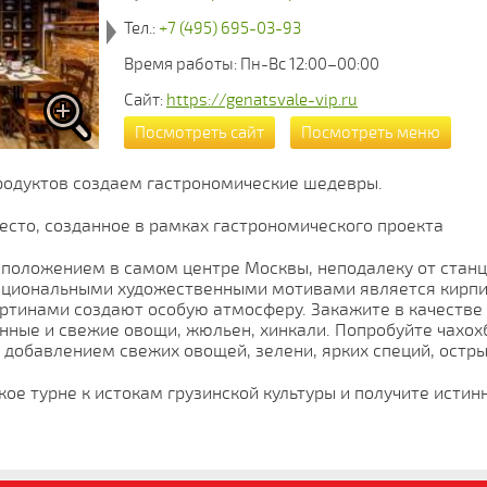
Тел.:
+7 (495) 695-03-93
Время работы: Пн-Вс 12:00–00:00
Сайт:
https://genatsvale-vip.ru
Посмотреть сайт
Посмотреть меню
родуктов создаем гастрономические шедевры.
есто, созданное в рамках гастрономического проекта
сположением в самом центре Москвы, неподалеку от станц
ациональными художественными мотивами является кирпи
тинами создают особую атмосферу. Закажите в качестве з
нные и свежие овощи, жюльен, хинкали. Попробуйте чахох
 добавлением свежих овощей, зелени, ярких специй, остры
ое турне к истокам грузинской культуры и получите истин