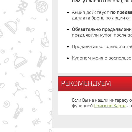
семгу слабого посола)
, би
Акция действует
по предв
делаете бронь по акции от
Обязательно предъявление
предъявили купон после за
Продажа алкогольной и та
Купоном можно воспользо
РЕКОМЕНДУЕМ
Если Вы не нашли интересу
функцией
Поиск по Карте
, 