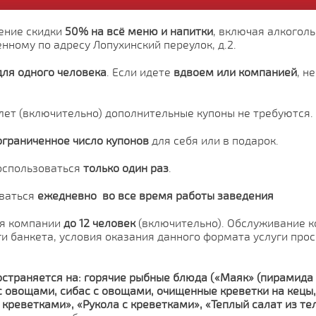
чение скидки
50% на всё меню и напитки
, включая алкогол
нному по адресу Лопухинский переулок, д.2.
для одного человека
. Если идете
вдвоем или компанией
, н
 лет (включительно) дополнительные купоны не требуются.
ограниченное число купонов
для себя или в подарок.
оспользоваться
только один раз
.
ваться
ежедневно во все время работы заведения
ся компании
до 12 человек
(включительно). Обслуживание 
и банкета, условия оказания данного формата услуги прос
остраняется на:
горячие рыбные блюда («Маяк» (пирамида
 овощами, сибас с овощами, очищенные креветки на кецы, 
с креветками», «Рукола с креветками», «Теплый салат из те