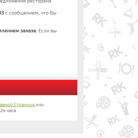
предложения ресторана
93
с сообщением, что Вы
млением заказа.
Если вы
лавной Странице
или
24 часа.