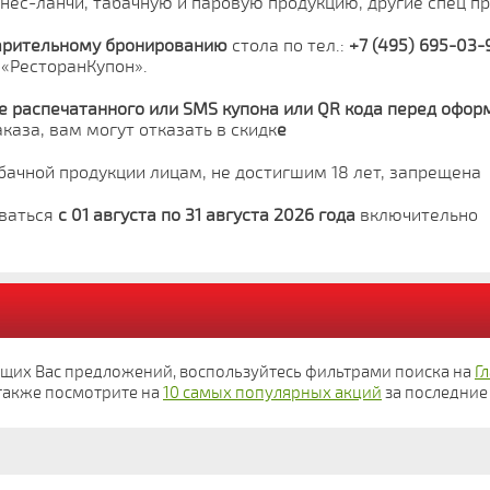
знес-ланчи, табачную и паровую продукцию, другие спец 
арительному бронированию
стола по тел.:
+7 (495) 695-03-
 «РесторанКупон».
 распечатанного или SMS купона или QR кода перед офор
каза, вам могут отказать в скидк
е
бачной продукции лицам, не достигшим 18 лет, запрещена
ваться
с 01 августа по 31 августа 2026 года
включительно
ющих Вас предложений, воспользуйтесь фильтрами поиска на
Г
а также посмотрите на
10 самых популярных акций
за последние 