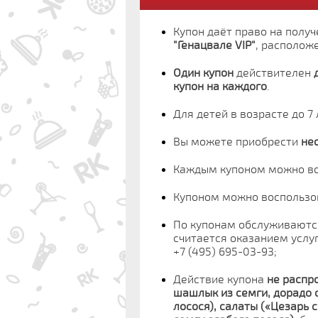
Купон даёт право на полу
"Генацвале VIP"
, расположе
Один купон
действителен
купон на каждого
.
Для детей в возрасте до 7
Вы можете приобрести
не
Каждым купоном можно в
Купоном можно воспользо
По купонам обслуживают
считается оказанием услуг
+7 (495) 695-03-93;
Действие купона
не распр
шашлык из семги, дорадо с
лосося), салаты («Цезарь 