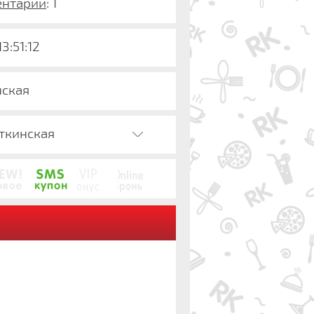
нтарии
: 1
13:51:11
нская
ткинская