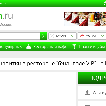
n.ru
n
.ru
 Москвы
кухня
метро
 популярных
Рестораны и кафе
Бары и клубы
напитки в ресторане "Генацвале VIP" н
ПОДР
Уже к