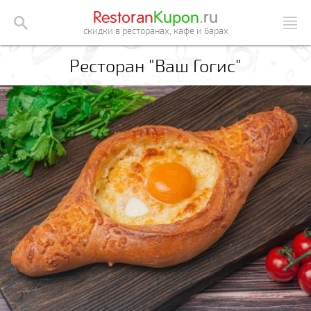
Restoran
Kupon
.ru
скидки в ресторанах, кафе и барах
Ресторан "Ваш Гогис"