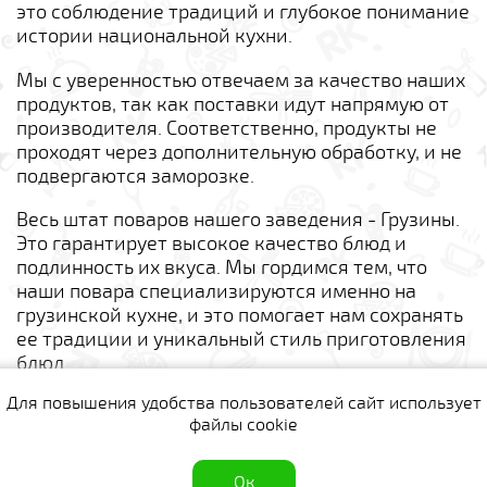
это соблюдение традиций и глубокое понимание
истории национальной кухни.
Мы с уверенностью отвечаем за качество наших
продуктов, так как поставки идут напрямую от
производителя. Соответственно, продукты не
проходят через дополнительную обработку, и не
подвергаются заморозке.
Весь штат поваров нашего заведения - Грузины.
Это гарантирует высокое качество блюд и
подлинность их вкуса. Мы гордимся тем, что
наши повара специализируются именно на
грузинской кухне, и это помогает нам сохранять
ее традиции и уникальный стиль приготовления
блюд.
Для повышения удобства пользователей сайт использует
Комментарии
файлы cookie
Для данного предложения пока нет ни одного
комментария.
полная версия сайта
Ок