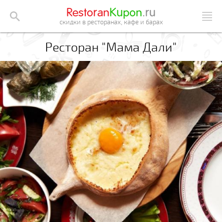
Restoran
Kupon
.ru
скидки в ресторанах, кафе и барах
Ресторан "Мама Дали"