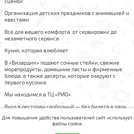
сценой
Организация детских праздников с анимацией и
квестами
Всё для вашего комфорта: от сервировки до
незаметного сервиса
Кухня, которая влюбляет:
В «Визардии» подают сочные стейки, свежие
морепродукты, домашние пасты и фирменные
блюда, а также десерты, которые очаруют с
первого кусочка.
Мы находимся в ТЦ «РИО»
Вход в ресторан свободный — без билета в парк
Для повышения удобства пользователей сайт использует
Комментарии
файлы cookie
Для данного предложения пока нет ни одного
комментария.
полная версия сайта