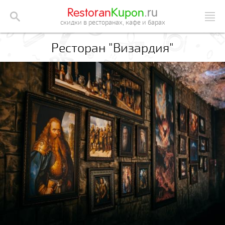
Restoran
Kupon
.ru
скидки в ресторанах, кафе и барах
Ресторан "Визардия"