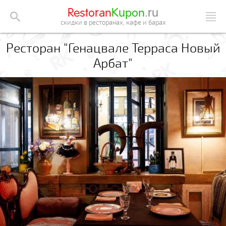
Restoran
Kupon
.ru
скидки в ресторанах, кафе и барах
Ресторан "Генацвале Терраса Новый
Арбат"