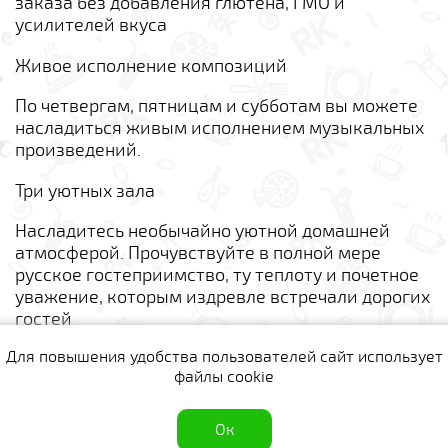
заказа без добавления глютена, ГМО и
усилителей вкуса
Живое исполнение композиций
По четвергам, пятницам и субботам вы можете
насладиться живым исполнением музыкальных
произведений.
Три уютных зала
Насладитесь необычайно уютной домашней
атмосферой. Прочувствуйте в полной мере
русское гостеприимство, ту теплоту и почетное
уважение, которым издревле встречали дорогих
гостей
Для повышения удобства пользователей сайт использует
Комментарии
файлы cookie
Для данного предложения пока нет ни одного
комментария.
полная версия сайта
Ок