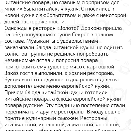
китайские повара, но главным сюрпризом для
многих была китайская кухня. Относились к
новой кухне с любопытством и даже с некоторой
долей настороженности.
Однажды в ресторан «Золотой Дракон» пришла
на обед популярная группа Секрет в полном
составе. Музыканты с удовольствием
заказывали блюда китайской кухни, но один из
солистов группы не решился попробовать
незнакомые яства и попросил повара
приготовить ему тушёное мясо с картошкой.
Заказ гостя выполнили, а хозяин ресторана,
буквально со следующего дня решил сделать
дополнительное меню европейской кухни.
Причём блюда китайской кухни готовили
китайские повара, а блюда европейской кухни
повара русские. Эту традицию постепенно стали
перенимать и другие рестораны. В моду вошло
понятие кулинарный фьюжен. Рестораны
итальянской, испанской, азиатской, японской,
кавказской, узбекской, пан-азиатской кухни