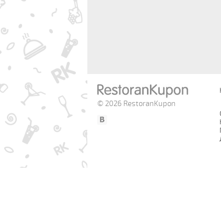
© 2026 RestoranKupon