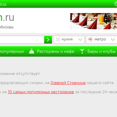
n.ru
n
.ru
 Москвы
кухня
метро
 популярных
Рестораны и кафе
Бары и клубы
ожение отсутствует.
 предлагающих скидки, на
Главной Странице
нашего сайта.
е на
10 самых популярных ресторанов
за последние 24 часа